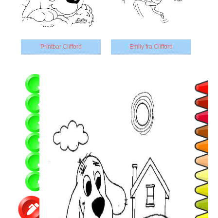
Printbar Clifford
Emily fra Clifford