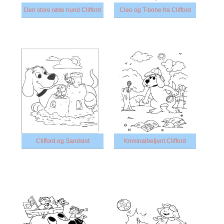
Den store røde hund Clifford
Cleo og T-bone fra Clifford
Clifford og Sandslot
Kriminalbetjent Clifford