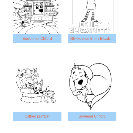
Emily med Clifford
Tillykke med Emily Elizabeth
Clifford printbar
Sovende Clifford