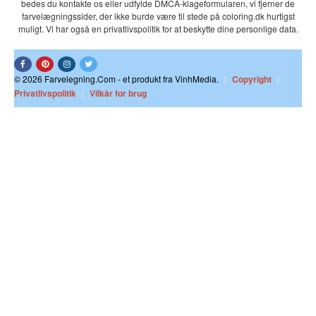
bedes du kontakte os eller udfylde DMCA-klageformularen, vi fjerner de
farvelægningssider, der ikke burde være til stede på coloring.dk hurtigst
muligt. Vi har også en privatlivspolitik for at beskytte dine personlige data.
© 2026 Farvelegning.Com - et produkt fra VinhMedia.
|
Copyright
|
Privatlivspolitik
|
Vilkår for brug