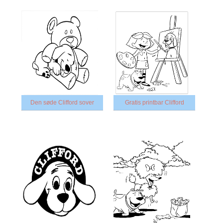
Den søde Clifford sover
Gratis printbar Clifford