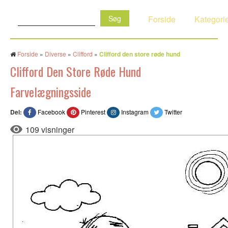
Søg:
Forside
Kategori
Forside
»
Diverse
»
Clifford
»
Clifford den store røde hund
Clifford Den Store Røde Hund
Farvelægningsside
Del:
Facebook
Pinterest
Instagram
Twitter
109 visninger