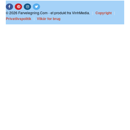
© 2026 Farvelegning.Com - et produkt fra VinhMedia.
|
Copyright
|
Privatlivspolitik
|
Vilkår for brug