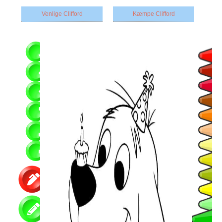
Venlige Clifford
Kæmpe Clifford