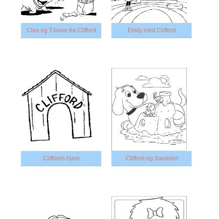
Cleo og T-bone fra Clifford
Emily med Clifford
Cliffords hjem
Clifford og Sandslot