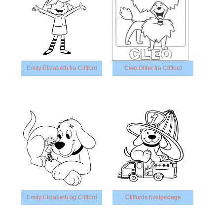
Emily Elizabeth fra Clifford
Cleo Diller fra Clifford
Emily Elizabeth og Clifford
Cliffords hvalpedage