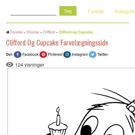
Søg:
Forside
Kategori
Forside
»
Diverse
»
Clifford
»
Clifford og Cupcake
Clifford Og Cupcake Farvelægningsside
Del:
Facebook
Pinterest
Instagram
Twitter
124 visninger