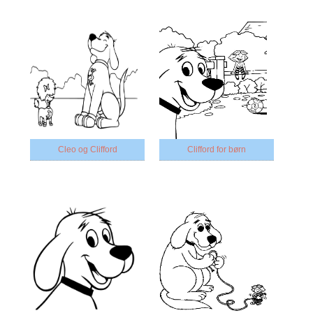
Cleo og Clifford
Clifford for børn