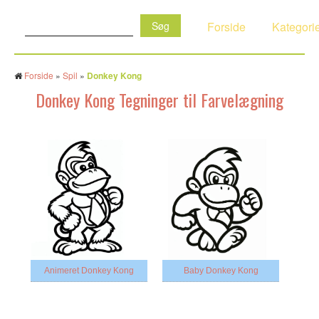
Søg:
Forside
Kategori
Forside
»
Spil
»
Donkey Kong
Donkey Kong Tegninger til Farvelægning
Animeret Donkey Kong
Baby Donkey Kong