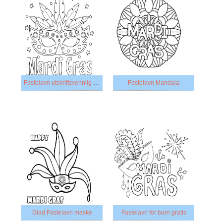
Fastelavn utskriftsvennlig for barn
Fastelavn Mandala
Glad Fastelavn maske
Fastelavn for barn gratis