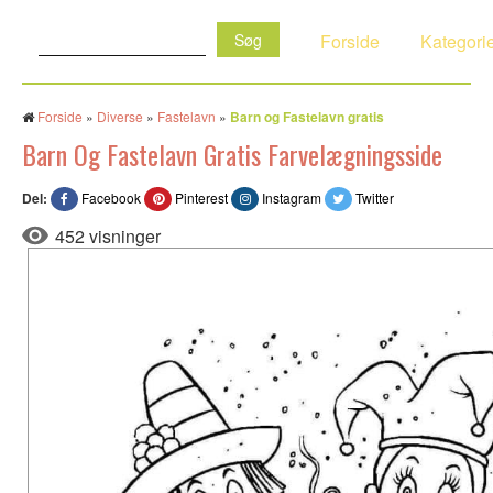
Søg:
Forside
Kategori
Forside
»
Diverse
»
Fastelavn
»
Barn og Fastelavn gratis
Barn Og Fastelavn Gratis Farvelægningsside
Del:
Facebook
Pinterest
Instagram
Twitter
452 visninger