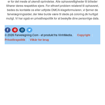
er for det meste af ukendt oprindelse. Alle ophavsrettigheder til billeder
tilhører deres respektive ejere. For ethvert problem relateret til ophavsret,
bedes du kontakte os eller udfylde DMCA-klageformularen, vi fjerner de
farvelægningssider, der ikke burde være til stede på coloring.dk hurtigst
muligt. Vi har også en privatlivspolitik for at beskytte dine personlige data.
© 2026 Farvelegning.Com - et produkt fra VinhMedia.
|
Copyright
|
Privatlivspolitik
|
Vilkår for brug