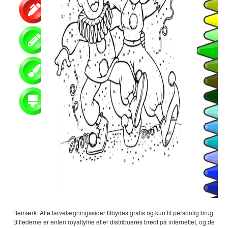
Bemærk: Alle farvelægningssider tilbydes gratis og kun til personlig brug.
Billederne er enten royaltyfrie eller distribueres bredt på internettet, og de