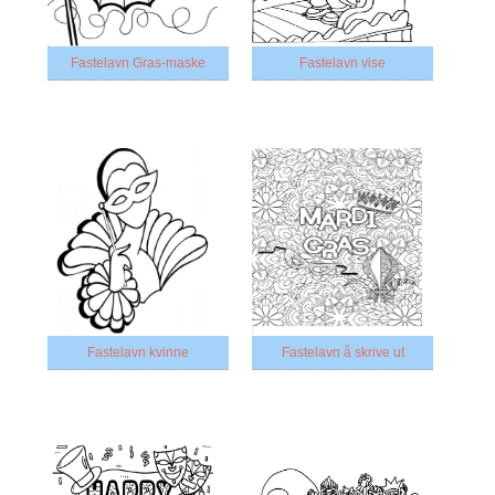
Fastelavn Gras-maske
Fastelavn vise
Fastelavn kvinne
Fastelavn å skrive ut