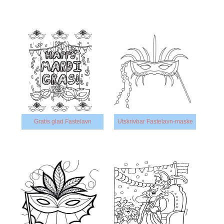
Gratis glad Fastelavn
Utskrivbar Fastelavn-maske