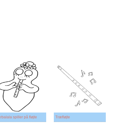
rbalala spiller på fløjte
Træfløjte