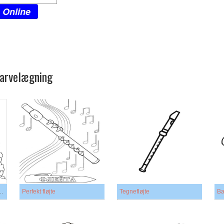
 Online
l arvelægning
tar og baby kænguru spiller fløjte
Perfekt fløjte
Tegnefløjte
Ba