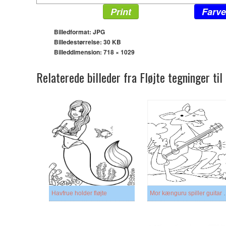
Print
Farve
Billedformat: JPG
Billedestørrelse: 30 KB
Billeddimension:
718 × 1029
Relaterede billeder fra Fløjte tegninger ti
Havfrue holder fløjte
Mor kænguru spiller gui