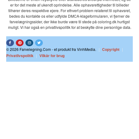
er for det meste af ukendt oprindelse. Alle ophavsrettigheder til billeder
tilhører deres respektive ejere. For ethvert problem relateret til ophavsret,
bedes du kontakte os eller udfylde DMCA-klageformularen, vi fjerner de
farvelægningssider, der ikke burde være til stede på coloring.dk hurtigst
muligt. Vi har også en privatlivspolitik for at beskytte dine personlige data.
© 2026 Farvelegning.Com - et produkt fra VinhMedia.
|
Copyright
|
Privatlivspolitik
|
Vilkår for brug