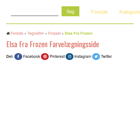
Søg:
Forside
Kategori
Forside
»
Tegnefilm
»
Frosset
»
Elsa Fra Frozen
Elsa Fra Frozen Farvelægningsside
Del:
Facebook
Pinterest
Instagram
Twitter