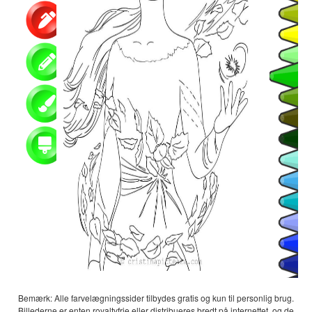
Bemærk: Alle farvelægningssider tilbydes gratis og kun til personlig brug.
Billederne er enten royaltyfrie eller distribueres bredt på internettet, og de