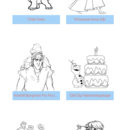
Chibi Sven
Prinsesse Anna Går
Kristoff Bjorgman Fra Frozen
Olaf Og Fødselsdagskage