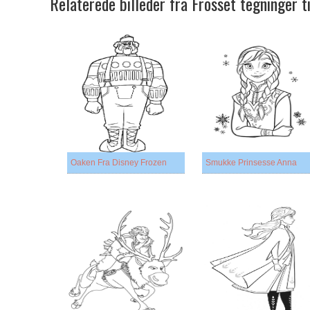
Relaterede billeder fra Frosset tegninger t
Oaken Fra Disney Frozen
Smukke Prinsesse Anna