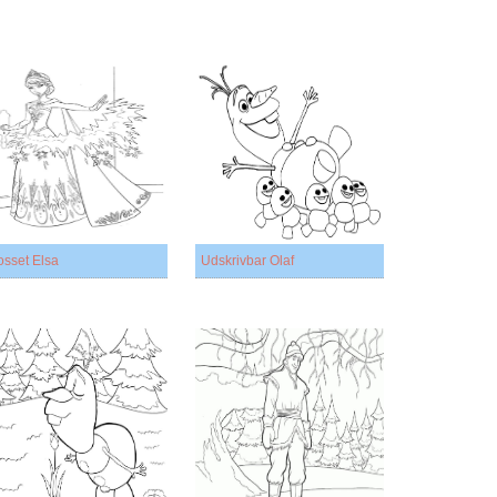
osset Elsa
Udskrivbar Olaf