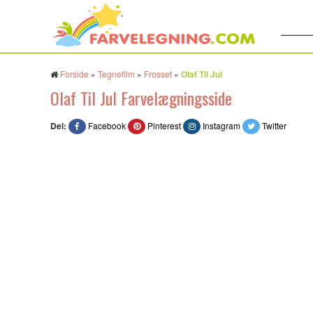
Søg:
Forside
»
Tegnefilm
»
Frosset
»
Olaf Til Jul
Olaf Til Jul Farvelægningsside
Del:
Facebook
Pinterest
Instagram
Twitter