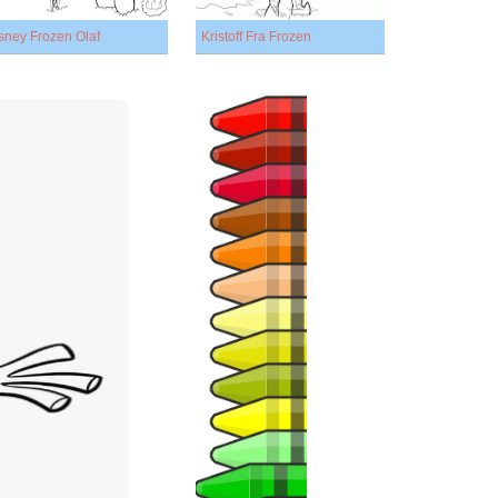
sney Frozen Olaf
Kristoff Fra Frozen