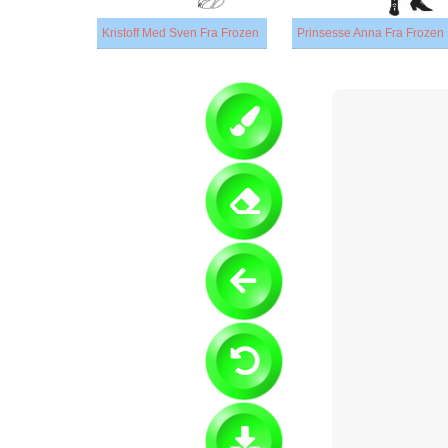
Kristoff Med Sven Fra Frozen
Prinsesse Anna Fra Frozen