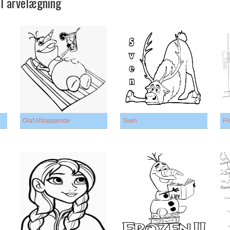
il arvelægning
Olaf Afslappende
Sven
Fr