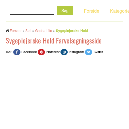
Søg:
Forside
Kategori
Forside
»
Spil
»
Gacha Life
»
Sygeplejerske Held
Sygeplejerske Held Farvelægningsside
Del:
Facebook
Pinterest
Instagram
Twitter