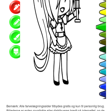
Bemærk: Alle farvelægningssider tilbydes gratis og kun til personlig brug.
Billederne er enten royaltyfrie eller distribueres bredt på internettet, og de