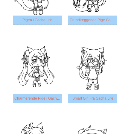
Pigen i Gacha Life
Grundlæggende Pige Gacha-Liv
Charmerende Pige i Gacha Life
Smart Girl Fra Gacha Life