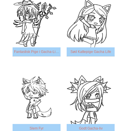
Fantastisk Pige i Gacha-Livet
Sød Kattepige Gacha Life
Slem Fyr
Godt Gacha-liv