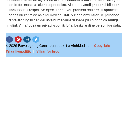
er for det meste af ukendt oprindelse. Alle ophavsrettigheder til billeder
tilhører deres respektive ejere. For ethvert problem relateret til ophavsret,
bedes du kontakte os eller udfylde DMCA-klageformularen, vi fjerner de
farvelægningssider, der ikke burde være til stede på coloring.dk hurtigst
muligt. Vi har også en privatlivspolitik for at beskytte dine personlige data.
© 2026 Farvelegning.Com - et produkt fra VinhMedia.
|
Copyright
|
Privatlivspolitik
|
Vilkår for brug