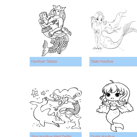
Havfruer Statue
Skøn Havfrue
Sjov Havfrue Med Delfin
Gratis Havfrue