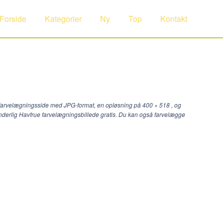
Forside
Kategorier
Ny
Top
Kontakt
e farvelægningsside med JPG-format, en opløsning på
400 × 518
, og
underlig Havfrue farvelægningsbillede gratis. Du kan også farvelægge