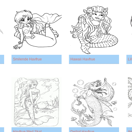
Smilende Havfrue
Hawaii Havfrue
Li
Havfrue Med Skat
Dejligt Havfrue
An