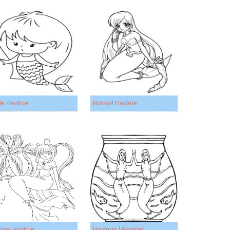
lle Havfrue
Normal Havfrue
ime Havfrue
Havfruer I Akvariet