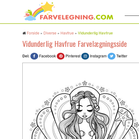
Søg:
Forside
»
Diverse
»
Havfrue
»
Vidunderlig Havfrue
Vidunderlig Havfrue Farvelægningsside
Del:
Facebook
Pinterest
Instagram
Twitter