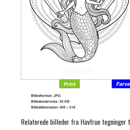
Print
Farve
Billedformat: JPG
Billedestørrelse: 35 KB
Billeddimension:
400 × 518
Relaterede billeder fra Havfrue tegninger 