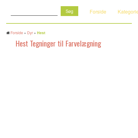
Søg:
Forside
Kategori
Forside
»
Dyr
»
Hest
Hest Tegninger til Farvelægning