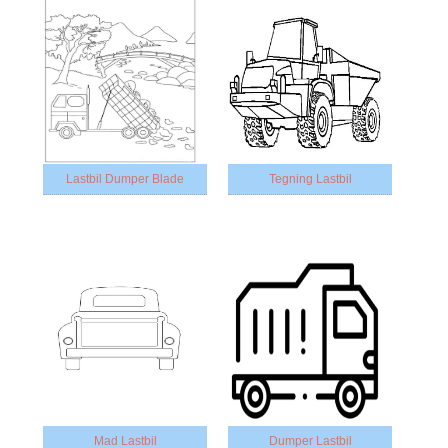
Lastbil Dumper Blade
Tegning Lastbil
Mad Lastbil
Dumper Lastbil