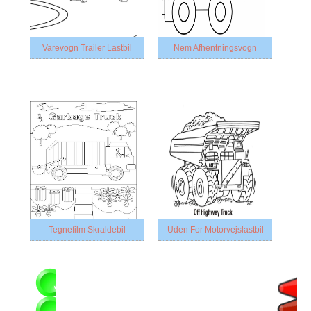
Varevogn Trailer Lastbil
Nem Afhentningsvogn
Tegnefilm Skraldebil
Uden For Motorvejslastbil