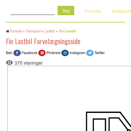
Søg:
Forside
Kategori
Forside
»
Transport
»
Lastbil
»
Fin Lastbil
Fin Lastbil Farvelægningsside
Del:
Facebook
Pinterest
Instagram
Twitter
370 visninger