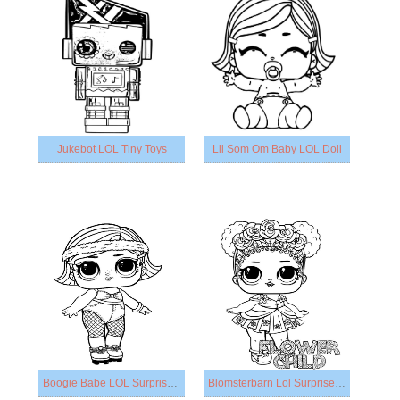
Jukebot LOL Tiny Toys
Lil Som Om Baby LOL Doll
Boogie Babe LOL Surprise Doll
Blomsterbarn Lol Surprise Doll