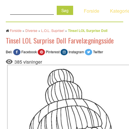
Søg:
Forside
Kategori
Forside
»
Diverse
»
L.O.L. Suprise!
»
Tinsel LOL Surprise Doll
Tinsel LOL Surprise Doll Farvelægningsside
Del:
Facebook
Pinterest
Instagram
Twitter
385 visninger