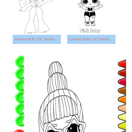
Jukebox B.B. LOL Surprise OMG
Lyserød Baby Lol Surprise Doll