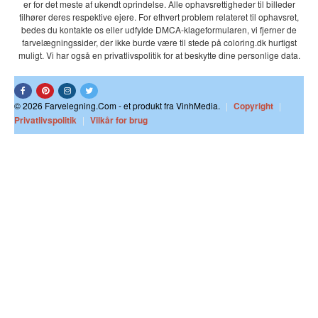
er for det meste af ukendt oprindelse. Alle ophavsrettigheder til billeder
tilhører deres respektive ejere. For ethvert problem relateret til ophavsret,
bedes du kontakte os eller udfylde DMCA-klageformularen, vi fjerner de
farvelægningssider, der ikke burde være til stede på coloring.dk hurtigst
muligt. Vi har også en privatlivspolitik for at beskytte dine personlige data.
© 2026 Farvelegning.Com - et produkt fra VinhMedia.
|
Copyright
|
Privatlivspolitik
|
Vilkår for brug