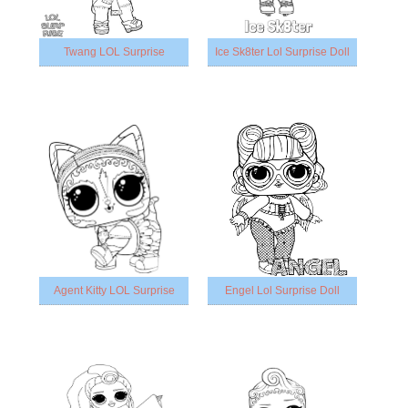
Twang LOL Surprise
Ice Sk8ter Lol Surprise Doll
Agent Kitty LOL Surprise
Engel Lol Surprise Doll