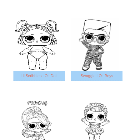
Lil Scribbles LOL Doll
Swaggie LOL Boys