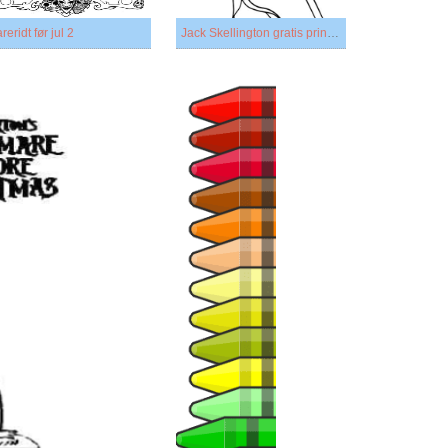
reridt før jul 2
Jack Skellington gratis printbar