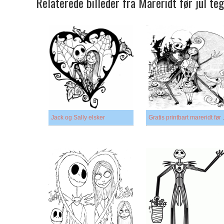
Relaterede billeder fra Mareridt før jul te
Jack og Sally elsker
Gratis p