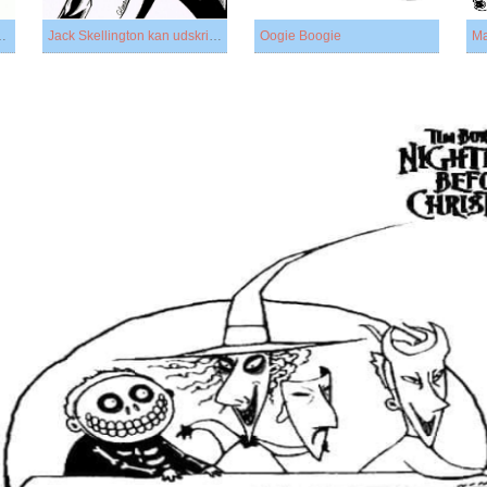
Jack Skellington
Jack Skellington kan udskrives
Oogie Boogie
Ma