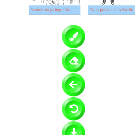
Mareridt før jul tegnefilm
Gratis printbar 