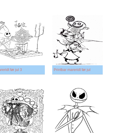
reridt før jul 3
Printbar mareridt før jul