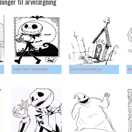
gninger til arvelægning
rintbart mareridt før jul
Søde Jack Skellington
Zero mareridt før jul
Ma