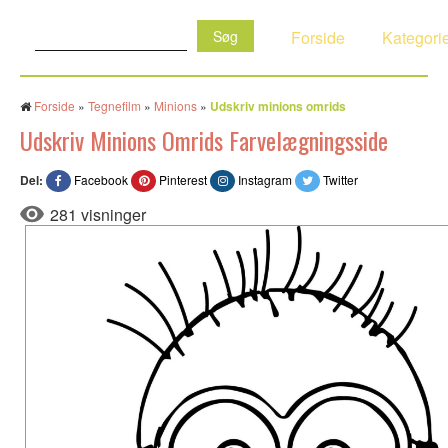
Søg:
Forside
Kategori
Forside
»
Tegnefilm
»
Minions
»
Udskriv minions omrids
Udskriv Minions Omrids Farvelægningsside
Del:
Facebook
Pinterest
Instagram
Twitter
281 visninger