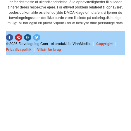
er for det meste af ukendt oprindelse. Alle ophavsrettigheder til billeder
tilhører deres respektive ejere. For ethvert problem relateret til ophavsret,
bedes du kontakte os eller udfylde DMCA-klageformularen, vi fjerner de
farvelægningssider, der ikke burde være til stede på coloring.dk hurtigst
muligt. Vi har også en privatlivspolitik for at beskytte dine personlige data.
© 2026 Farvelegning.Com - et produkt fra VinhMedia.
|
Copyright
|
Privatlivspolitik
|
Vilkår for brug