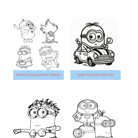
Minions tegneserie billede
Søde Minions kører bil