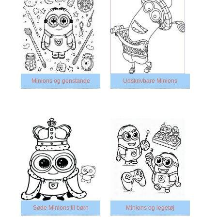
Minions og genstande
Udskrivbare Minions
Søde Minions til børn
Minions og legetøj