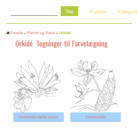
Søg:
Forside
Kategori
Forside
»
Planter og Træer
»
Orkidé
Orkidé Tegninger til Farvelægning
Dansende dame orkidé
Svaneorkidé