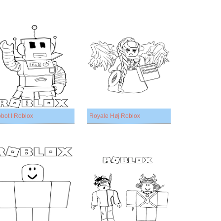
bot I Roblox
Royale Høj Roblox