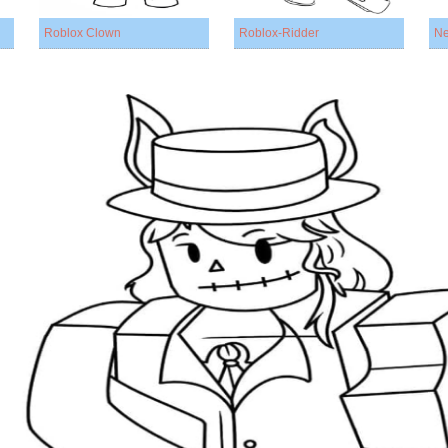
Roblox Clown
Roblox-Ridder
Ne