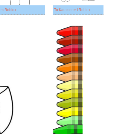
m Roblox
To Karakterer I Roblox