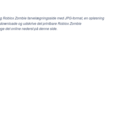
dig Roblox Zombie farvelægningsside med JPG-format, en opløsning
an downloade og udskrive det printbare Roblox Zombie
gge det online nederst på denne side.