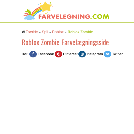
Søg:
Forside
»
Spil
»
Roblox
»
Roblox Zombie
Roblox Zombie Farvelægningsside
Del:
Facebook
Pinterest
Instagram
Twitter