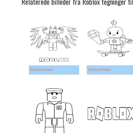
Relaterede billeder fra Roblox tegninger t
Roblox Avatar
Roblox Robot