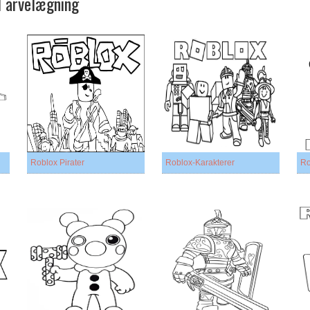
il arvelægning
Roblox Pirater
Roblox-Karakterer
Ro