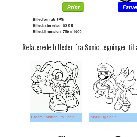
Print
Farve
Billedformat: JPG
Billedestørrelse: 50 KB
Billeddimension:
750 × 1000
Relaterede billeder fra Sonic tegninger til
Cream Kaninen Fra Sonic
Mario Og Sonic