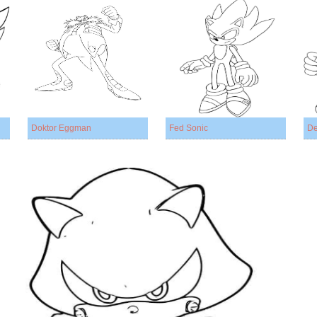
Doktor Eggman
Fed Sonic
De