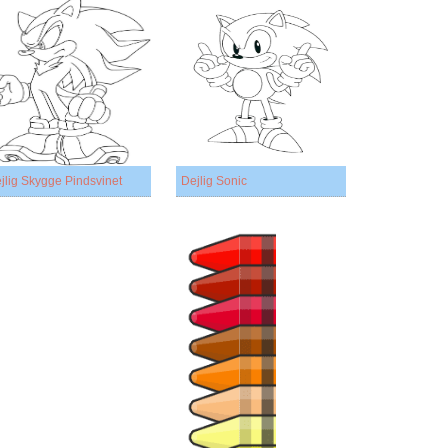
jlig Skygge Pindsvinet
Dejlig Sonic