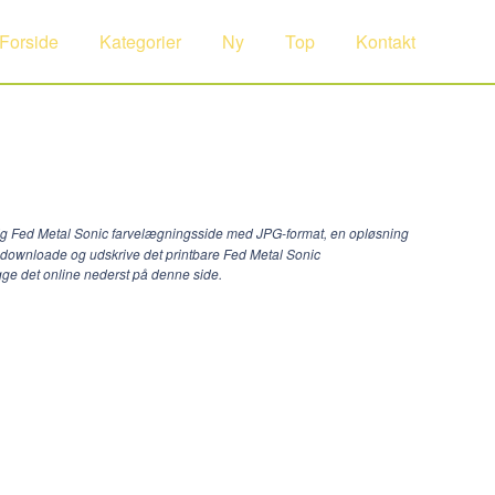
Forside
Kategorier
Ny
Top
Kontakt
dig Fed Metal Sonic farvelægningsside med JPG-format, en opløsning
n downloade og udskrive det printbare Fed Metal Sonic
gge det online nederst på denne side.