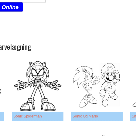
 Online
 arvelægning
Sonic Spiderman
Sonic Og Mario
Sm