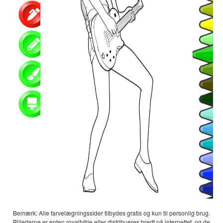
Bemærk: Alle farvelægningssider tilbydes gratis og kun til personlig brug.
Billederne er enten royaltyfrie eller distribueres bredt på internettet, og de