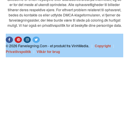
er for det meste af ukendt oprindelse. Alle ophavsrettigheder til billeder
tilhører deres respektive ejere. For ethvert problem relateret til ophavsret,
bedes du kontakte os eller udfylde DMCA-klageformularen, vi fjerner de
farvelægningssider, der ikke burde være til stede på coloring.dk hurtigst
muligt. Vi har også en privatlivspolitik for at beskytte dine personlige data.
© 2026 Farvelegning.Com - et produkt fra VinhMedia.
|
Copyright
|
Privatlivspolitik
|
Vilkår for brug