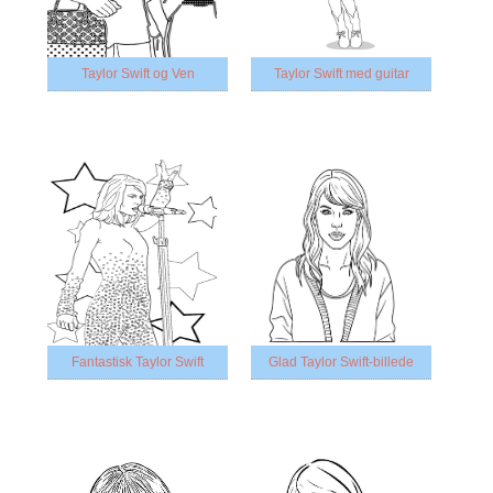
Taylor Swift og Ven
Taylor Swift med guitar
Fantastisk Taylor Swift
Glad Taylor Swift-billede