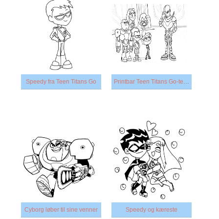
Speedy fra Teen Titans Go
Printbar Teen Titans Go-tegneserie
Cyborg løber til sine venner
Speedy og kæreste