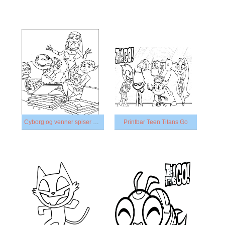
Cyborg og venner spiser pizza
Printbar Teen Titans Go