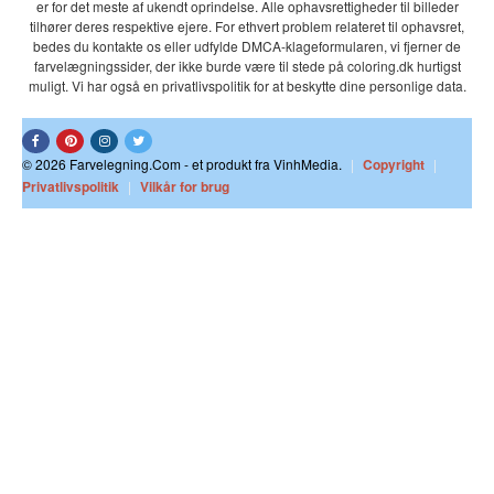
er for det meste af ukendt oprindelse. Alle ophavsrettigheder til billeder
tilhører deres respektive ejere. For ethvert problem relateret til ophavsret,
bedes du kontakte os eller udfylde DMCA-klageformularen, vi fjerner de
farvelægningssider, der ikke burde være til stede på coloring.dk hurtigst
muligt. Vi har også en privatlivspolitik for at beskytte dine personlige data.
© 2026 Farvelegning.Com - et produkt fra VinhMedia.
|
Copyright
|
Privatlivspolitik
|
Vilkår for brug