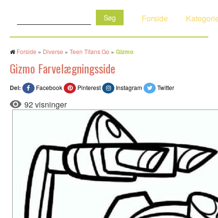
Søg:
Forside
Kategori
Forside
»
Diverse
»
Teen Titans Go
»
Gizmo
Gizmo Farvelægningsside
Del:
Facebook
Pinterest
Instagram
Twitter
92 visninger