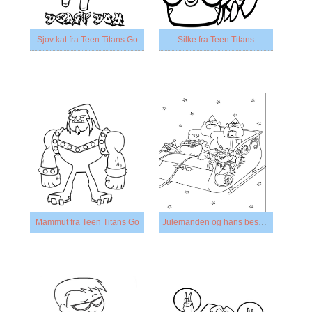
Sjov kat fra Teen Titans Go
Silke fra Teen Titans
Mammut fra Teen Titans Go
Julemanden og hans besætning på slæden