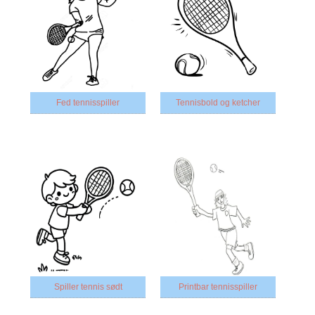
Fed tennisspiller
Tennisbold og ketcher
Spiller tennis sødt
Printbar tennisspiller