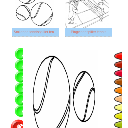
Smilende tennisspiller tennisbolde
Pingviner spiller tennis