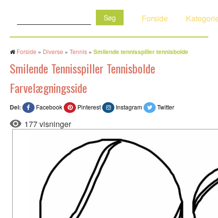
Søg:
Forside
Kategori
Forside
»
Diverse
»
Tennis
»
Smilende tennisspiller tennisbolde
Smilende Tennisspiller Tennisbolde
Farvelægningsside
Del:
Facebook
Pinterest
Instagram
Twitter
177 visninger