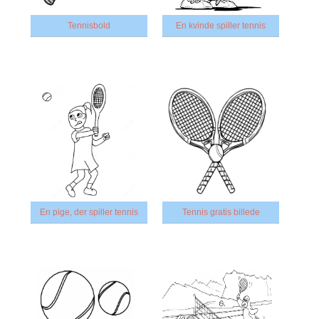
Tennisbold
En kvinde spiller tennis
En pige, der spiller tennis
Tennis gratis billede