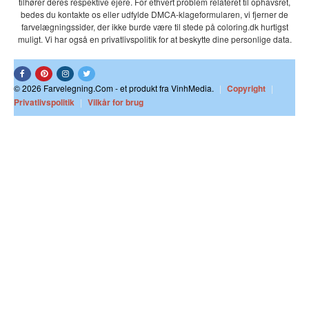
tilhører deres respektive ejere. For ethvert problem relateret til ophavsret,
bedes du kontakte os eller udfylde DMCA-klageformularen, vi fjerner de
farvelægningssider, der ikke burde være til stede på coloring.dk hurtigst
muligt. Vi har også en privatlivspolitik for at beskytte dine personlige data.
© 2026 Farvelegning.Com - et produkt fra VinhMedia.
|
Copyright
|
Privatlivspolitik
|
Vilkår for brug