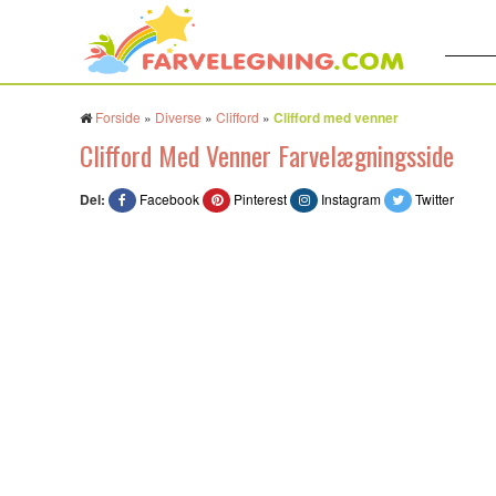
Søg:
Forside
»
Diverse
»
Clifford
»
Clifford med venner
Clifford Med Venner Farvelægningsside
Del:
Facebook
Pinterest
Instagram
Twitter