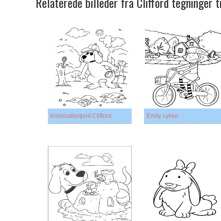
Relaterede billeder fra Clifford tegninger 
Kriminalbetjent Clifford
Emily cykler