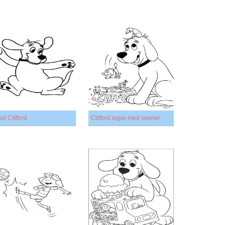
ad Clifford
Clifford leger med venner