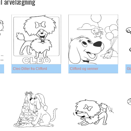
til arvelægning
Cleo Diller fra Clifford
Clifford og venner
Gl