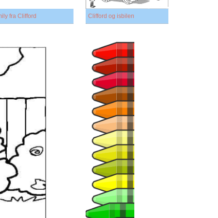
ily fra Clifford
Clifford og isbilen