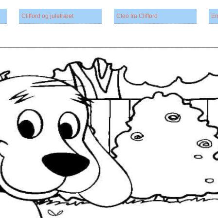
Clifford og juletræet
Cleo fra Clifford
Em