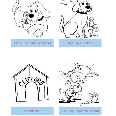
Emily Elizabeth og Clifford
Tegning af Clifford
Cliffords hjem
Cleo og T-bone fra Clifford