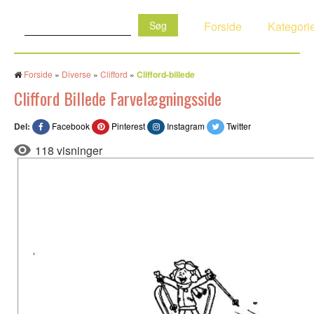
Søg:
Forside
Kategori
Forside
»
Diverse
»
Clifford
»
Clifford-billede
Clifford Billede Farvelægningsside
Del:
Facebook
Pinterest
Instagram
Twitter
118 visninger