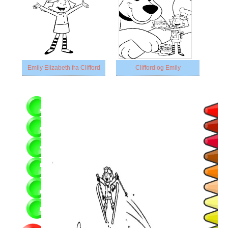
Emily Elizabeth fra Clifford
Clifford og Emily