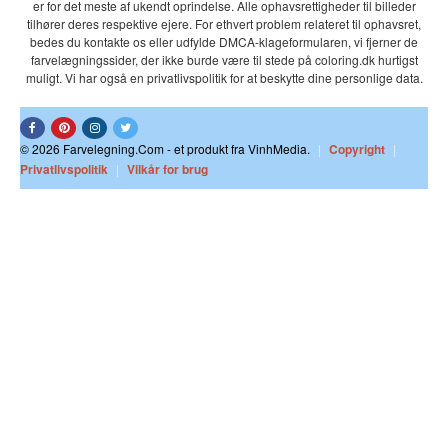
er for det meste af ukendt oprindelse. Alle ophavsrettigheder til billeder
tilhører deres respektive ejere. For ethvert problem relateret til ophavsret,
bedes du kontakte os eller udfylde DMCA-klageformularen, vi fjerner de
farvelægningssider, der ikke burde være til stede på coloring.dk hurtigst
muligt. Vi har også en privatlivspolitik for at beskytte dine personlige data.
© 2026 Farvelegning.Com - et produkt fra VinhMedia.
|
Copyright
|
Privatlivspolitik
|
Vilkår for brug