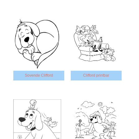
Sovende Clifford
Clifford printbar