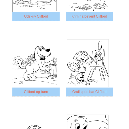
Udskriv Clifford
Kriminalbetjent Clifford
Clifford og børn
Gratis printbar Clifford