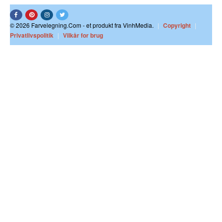
© 2026 Farvelegning.Com - et produkt fra VinhMedia.
|
Copyright
|
Privatlivspolitik
|
Vilkår for brug