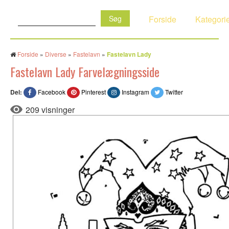
Søg:
Forside
Kategori
Forside
»
Diverse
»
Fastelavn
»
Fastelavn Lady
Fastelavn Lady Farvelægningsside
Del:
Facebook
Pinterest
Instagram
Twitter
209 visninger