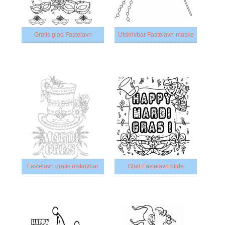
Gratis glad Fastelavn
Utskrivbar Fastelavn-maske
Fastelavn gratis utskrivbar
Glad Fastelavn bilde