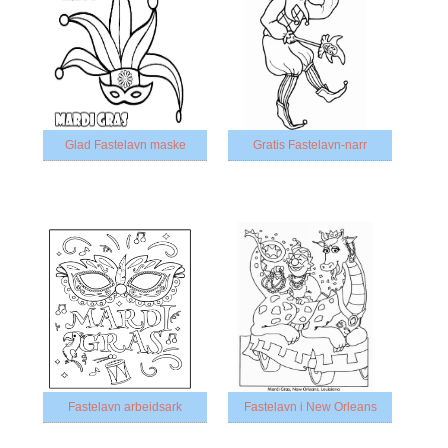
Glad Fastelavn maske
Gratis Fastelavn-narr
Fastelavn arbeidsark
Fastelavn i New Orleans