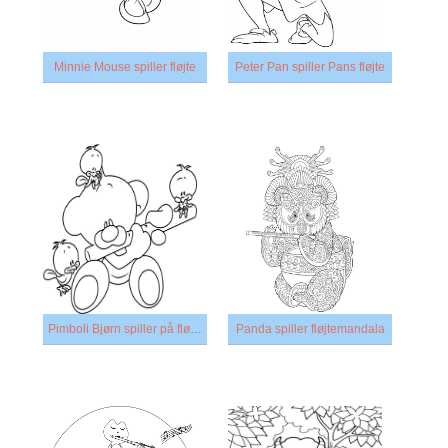
Minnie Mouse spiller fløjte
Peter Pan spiller Pans fløjte
Pimboli Bjørn spiller på fløjte
Panda spiller fløjtemandala