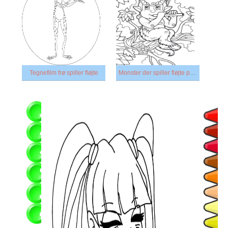
Tegnefilm frø spiller fløjte
Monster der spiller fløjte på træet