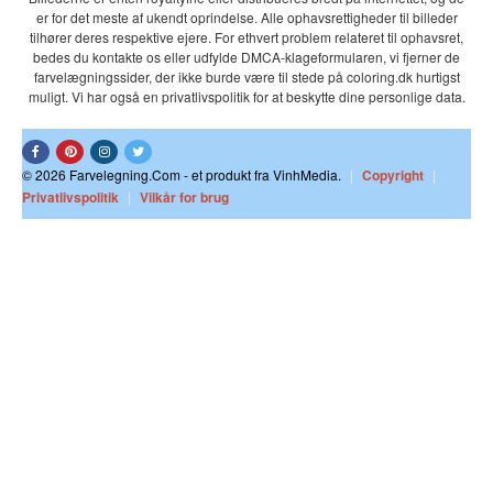
er for det meste af ukendt oprindelse. Alle ophavsrettigheder til billeder
tilhører deres respektive ejere. For ethvert problem relateret til ophavsret,
bedes du kontakte os eller udfylde DMCA-klageformularen, vi fjerner de
farvelægningssider, der ikke burde være til stede på coloring.dk hurtigst
muligt. Vi har også en privatlivspolitik for at beskytte dine personlige data.
© 2026 Farvelegning.Com - et produkt fra VinhMedia.
|
Copyright
|
Privatlivspolitik
|
Vilkår for brug