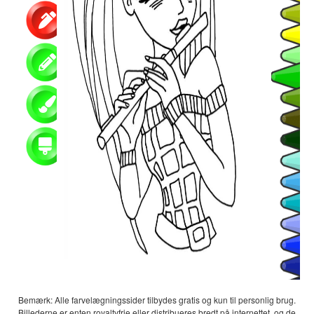
Bemærk: Alle farvelægningssider tilbydes gratis og kun til personlig brug.
Billederne er enten royaltyfrie eller distribueres bredt på internettet, og de