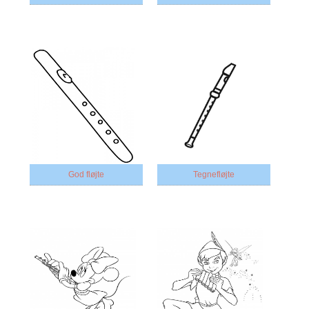
God fløjte
Tegnefløjte