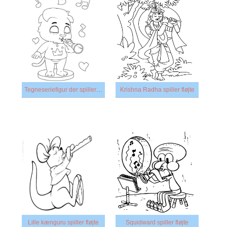
Tegneseriefigur der spiller fløjte
Krishna Radha spiller fløjte
Lille kænguru spiller fløjte
Squidward spiller fløjte