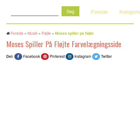
Søg:
Forside
Kategori
Forside
»
Musik
»
Fløjte
»
Moses spiller på fløjte
Moses Spiller På Fløjte Farvelægningsside
Del:
Facebook
Pinterest
Instagram
Twitter