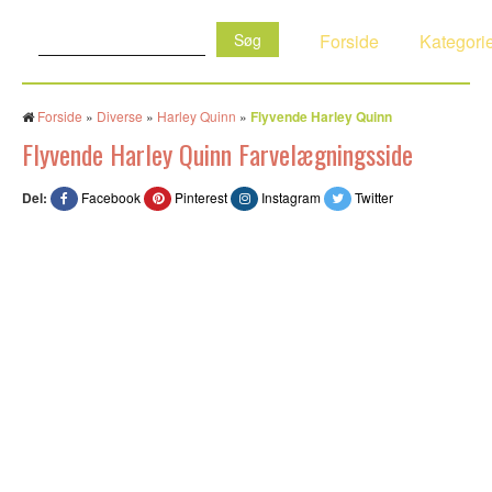
Søg:
Forside
Kategori
Forside
»
Diverse
»
Harley Quinn
»
Flyvende Harley Quinn
Flyvende Harley Quinn Farvelægningsside
Del:
Facebook
Pinterest
Instagram
Twitter