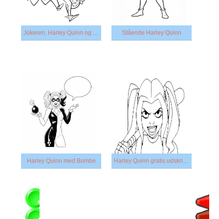
Jokeren, Harley Quinn og Batman
Stående Harley Quinn
Harley Quinn med Bombe
Harley Quinn gratis udskrivning