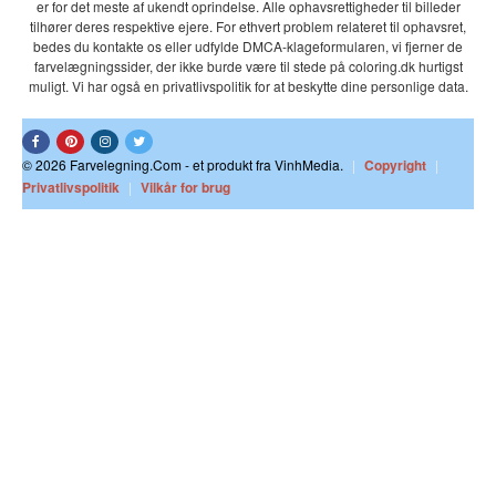
er for det meste af ukendt oprindelse. Alle ophavsrettigheder til billeder
tilhører deres respektive ejere. For ethvert problem relateret til ophavsret,
bedes du kontakte os eller udfylde DMCA-klageformularen, vi fjerner de
farvelægningssider, der ikke burde være til stede på coloring.dk hurtigst
muligt. Vi har også en privatlivspolitik for at beskytte dine personlige data.
© 2026 Farvelegning.Com - et produkt fra VinhMedia.
|
Copyright
|
Privatlivspolitik
|
Vilkår for brug