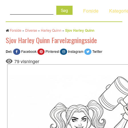
Søg:
Forside
Kategori
Forside
»
Diverse
»
Harley Quinn
»
Sjov Harley Quinn
Sjov Harley Quinn Farvelægningsside
Del:
Facebook
Pinterest
Instagram
Twitter
79 visninger