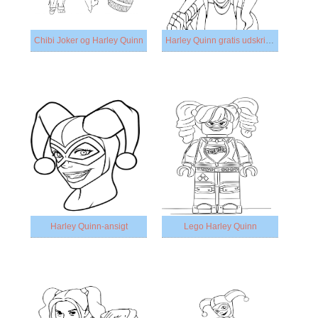
Chibi Joker og Harley Quinn
Harley Quinn gratis udskrivning
Harley Quinn-ansigt
Lego Harley Quinn