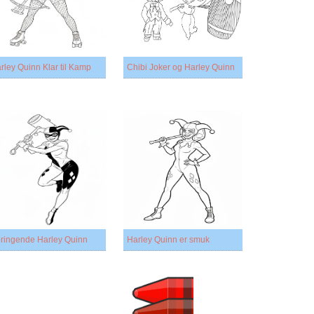
rley Quinn Klar til Kamp
Chibi Joker og Harley Quinn
ringende Harley Quinn
Harley Quinn er smuk