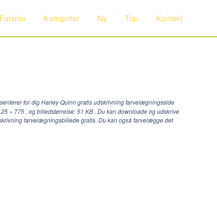
Forside
Kategorier
Ny
Top
Kontakt
senterer for dig Harley Quinn gratis udskrivning farvelægningsside
125 × 775
, og billedstørrelse: 51 KB . Du kan downloade og udskrive
dskrivning farvelægningsbillede gratis. Du kan også farvelægge det