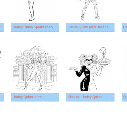
t
Harley Quinn Sparkespark
Harley Quinn med Baseballbat
Ha
g Batman
Harley Quinn normalt
Klassisk Harley Quinn
Sp