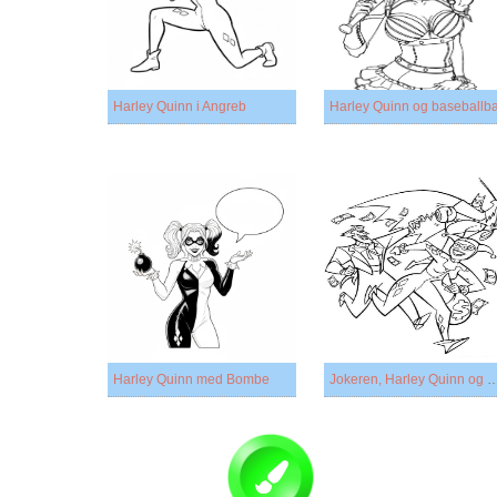
Harley Quinn i Angreb
Harley Quinn og baseballba
Harley Quinn med Bombe
Jokeren, Harley Quinn o