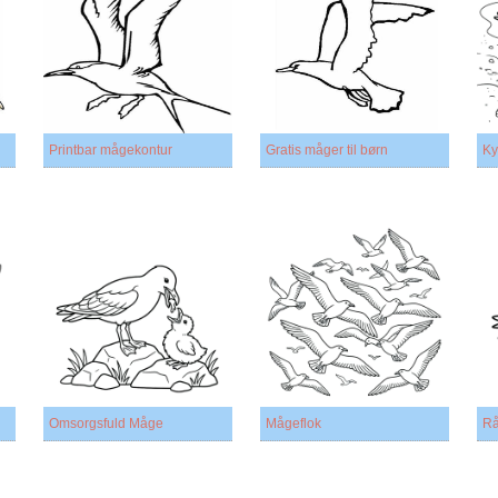
Printbar mågekontur
Gratis måger til børn
Ky
Omsorgsfuld Måge
Mågeflok
R