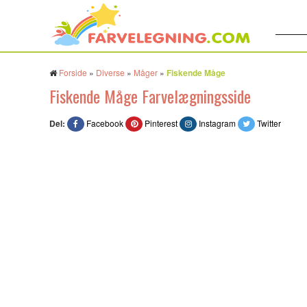
Søg:
Forside
»
Diverse
»
Måger
»
Fiskende Måge
Fiskende Måge Farvelægningsside
Del:
Facebook
Pinterest
Instagram
Twitter