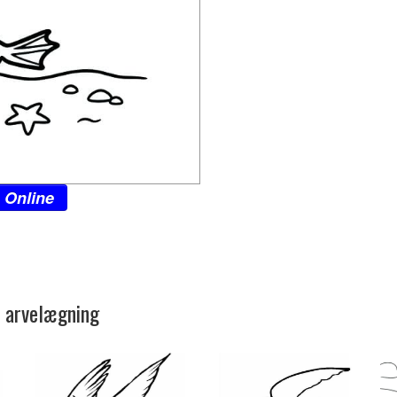
 Online
l arvelægning