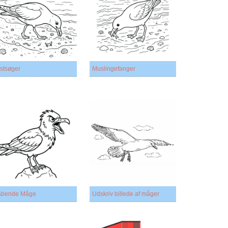
stsøger
Muslingefanger
åbende Måge
Udskriv billede af måger