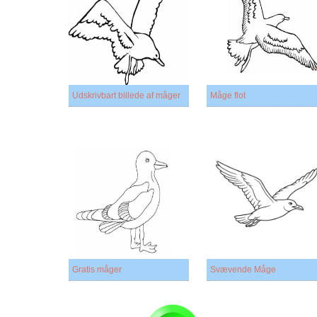
Udskrivbart billede af måger
Måge flot
Gratis måger
Svævende Måge