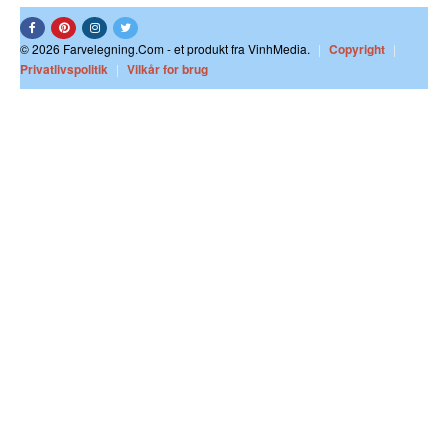
© 2026 Farvelegning.Com - et produkt fra VinhMedia.
|
Copyright
|
Privatlivspolitik
|
Vilkår for brug