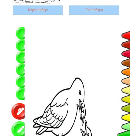
Klippemåge
Fire måger