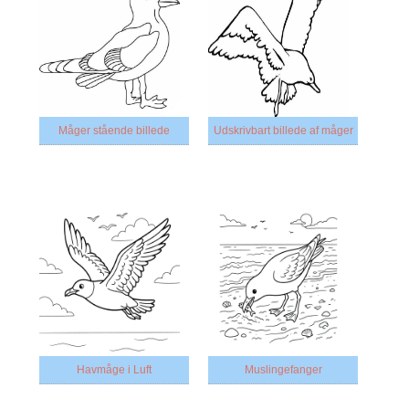
Måger stående billede
Udskrivbart billede af måger
Havmåge i Luft
Muslingefanger