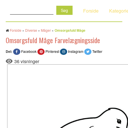
Søg:
Forside
Kategori
Forside
»
Diverse
»
Måger
»
Omsorgsfuld Måge
Omsorgsfuld Måge Farvelægningsside
Del:
Facebook
Pinterest
Instagram
Twitter
36 visninger