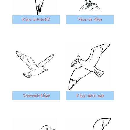
Måger billede HD
Råbende Måge
Svævende Måge
Måger spiser agn