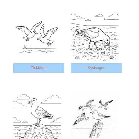
To Måger
Kystsøger