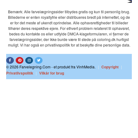
Bemærk: Alle farvelægningssider tilbydes gratis og kun til personlig brug.
Billederne er enten royaltyfrie eller distribueres bredt på internettet, og de
er for det meste af ukendt oprindelse. Alle ophavsrettigheder til billeder
tilhører deres respektive ejere. For ethvert problem relateret til ophavsret,
bedes du kontakte os eller udfylde DMCA-klageformularen, vi fjerner de
farvelægningssider, der ikke burde være til stede på coloring.dk hurtigst
muligt. Vi har også en privatlivspolitik for at beskytte dine personlige data.
© 2026 Farvelegning.Com - et produkt fra VinhMedia.
|
Copyright
|
Privatlivspolitik
|
Vilkår for brug