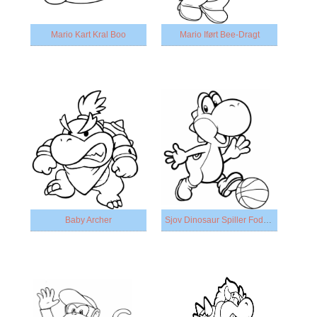
Mario Kart Kral Boo
Mario Iført Bee-Dragt
Baby Archer
Sjov Dinosaur Spiller Fodbold