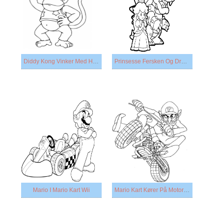
Diddy Kong Vinker Med Hånden
Prinsesse Fersken Og Dragen
Mario I Mario Kart Wii
Mario Kart Kører På Motorcykel