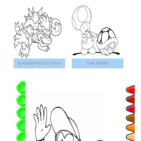
Bueskytte Med En Kanon
Grøn Skalfrø