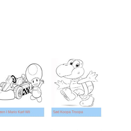
øen I Mario Kart Wii
Sød Koopa Troopa