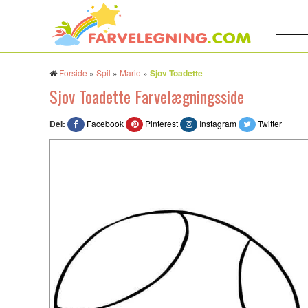
Søg:
Forside
»
Spil
»
Mario
»
Sjov Toadette
Sjov Toadette Farvelægningsside
Del:
Facebook
Pinterest
Instagram
Twitter