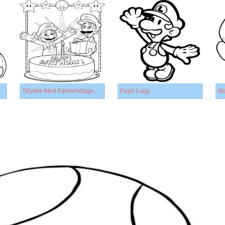
Tillykke Med Fødselsdagen Mario
Papir Luigi
Ma