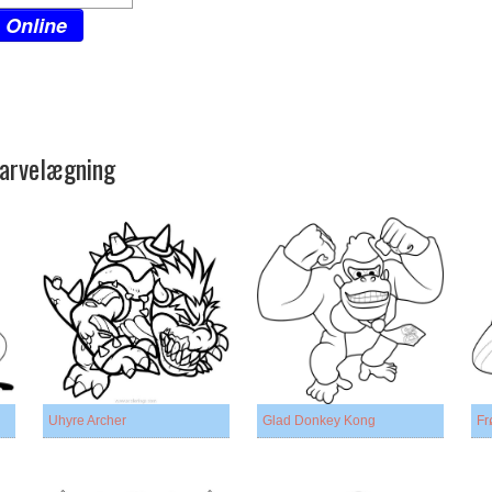
 Online
l arvelægning
Uhyre Archer
Glad Donkey Kong
Fr