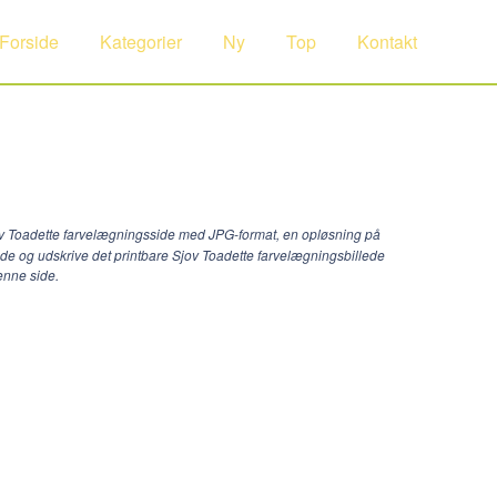
Forside
Kategorier
Ny
Top
Kontakt
jov Toadette farvelægningsside med JPG-format, en opløsning på
ade og udskrive det printbare Sjov Toadette farvelægningsbillede
enne side.