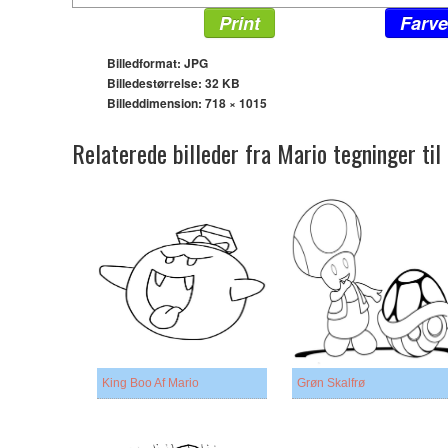
Print
Farve
Billedformat: JPG
Billedestørrelse: 32 KB
Billeddimension:
718 × 1015
Relaterede billeder fra Mario tegninger ti
King Boo Af Mario
Grøn Skalfrø