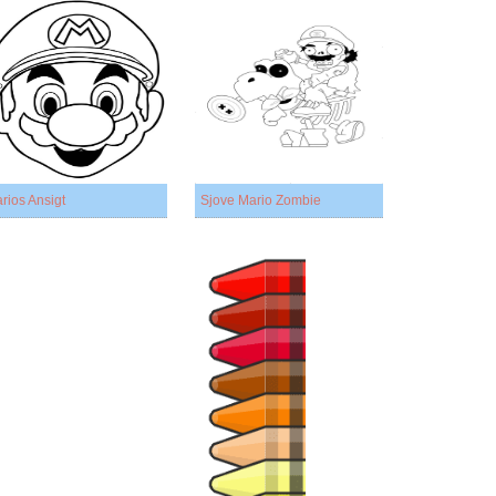
rios Ansigt
Sjove Mario Zombie