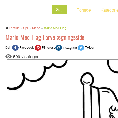
Søg:
Forside
Kategori
Forside
»
Spil
»
Mario
»
Mario Med Flag
Mario Med Flag Farvelægningsside
Del:
Facebook
Pinterest
Instagram
Twitter
599 visninger