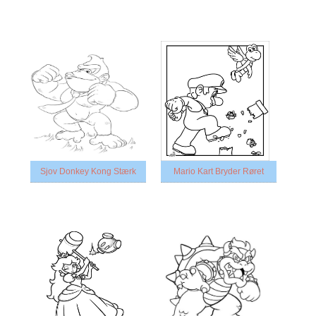
Sjov Donkey Kong Stærk
Mario Kart Bryder Røret