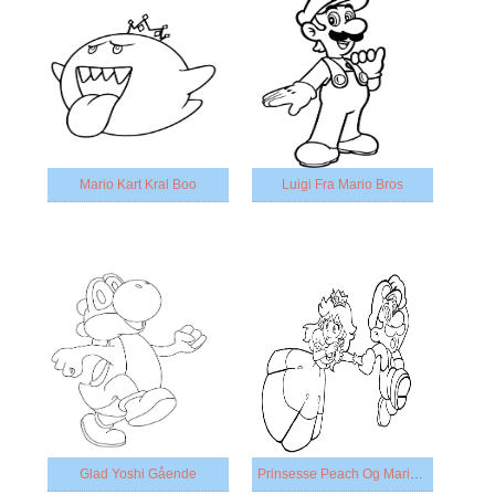
Mario Kart Kral Boo
Luigi Fra Mario Bros
Glad Yoshi Gående
Prinsesse Peach Og Mario Løber