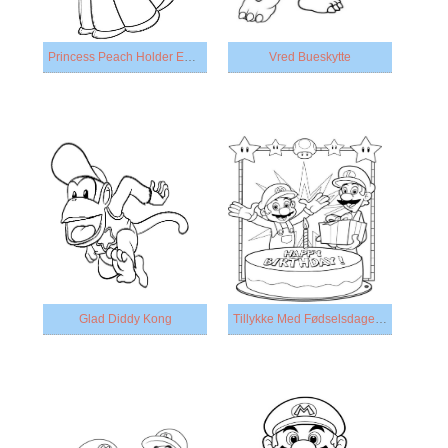
Princess Peach Holder En Hammer
Vred Bueskytte
Glad Diddy Kong
Tillykke Med Fødselsdagen Mario